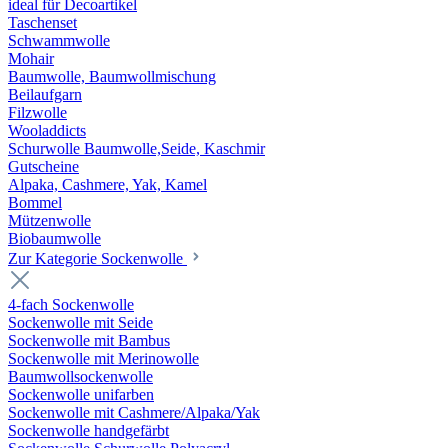
ideal für Decoartikel
Taschenset
Schwammwolle
Mohair
Baumwolle, Baumwollmischung
Beilaufgarn
Filzwolle
Wooladdicts
Schurwolle Baumwolle,Seide, Kaschmir
Gutscheine
Alpaka, Cashmere, Yak, Kamel
Bommel
Mützenwolle
Biobaumwolle
Zur Kategorie Sockenwolle
4-fach Sockenwolle
Sockenwolle mit Seide
Sockenwolle mit Bambus
Sockenwolle mit Merinowolle
Baumwollsockenwolle
Sockenwolle unifarben
Sockenwolle mit Cashmere/Alpaka/Yak
Sockenwolle handgefärbt