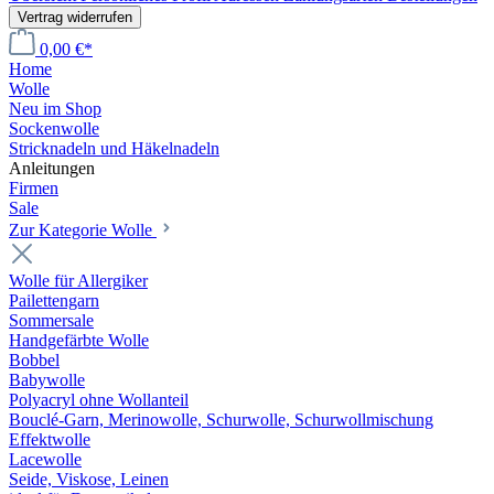
Vertrag widerrufen
0,00 €*
Home
Wolle
Neu im Shop
Sockenwolle
Stricknadeln und Häkelnadeln
Anleitungen
Firmen
Sale
Zur Kategorie Wolle
Wolle für Allergiker
Pailettengarn
Sommersale
Handgefärbte Wolle
Bobbel
Babywolle
Polyacryl ohne Wollanteil
Bouclé-Garn, Merinowolle, Schurwolle, Schurwollmischung
Effektwolle
Lacewolle
Seide, Viskose, Leinen