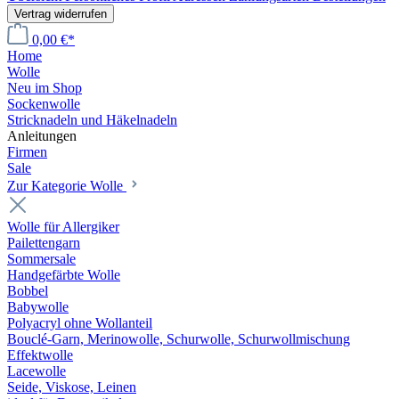
Vertrag widerrufen
0,00 €*
Home
Wolle
Neu im Shop
Sockenwolle
Stricknadeln und Häkelnadeln
Anleitungen
Firmen
Sale
Zur Kategorie Wolle
Wolle für Allergiker
Pailettengarn
Sommersale
Handgefärbte Wolle
Bobbel
Babywolle
Polyacryl ohne Wollanteil
Bouclé-Garn, Merinowolle, Schurwolle, Schurwollmischung
Effektwolle
Lacewolle
Seide, Viskose, Leinen