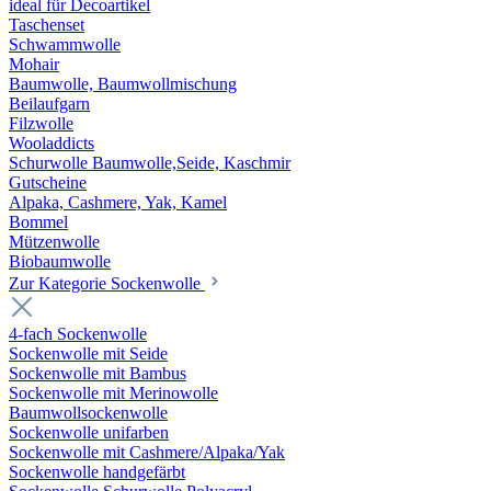
ideal für Decoartikel
Taschenset
Schwammwolle
Mohair
Baumwolle, Baumwollmischung
Beilaufgarn
Filzwolle
Wooladdicts
Schurwolle Baumwolle,Seide, Kaschmir
Gutscheine
Alpaka, Cashmere, Yak, Kamel
Bommel
Mützenwolle
Biobaumwolle
Zur Kategorie Sockenwolle
4-fach Sockenwolle
Sockenwolle mit Seide
Sockenwolle mit Bambus
Sockenwolle mit Merinowolle
Baumwollsockenwolle
Sockenwolle unifarben
Sockenwolle mit Cashmere/Alpaka/Yak
Sockenwolle handgefärbt