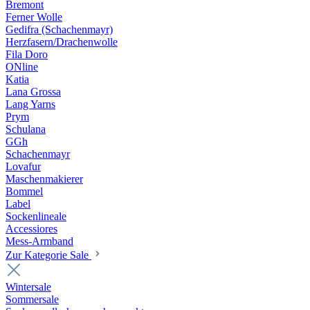
Bremont
Ferner Wolle
Gedifra (Schachenmayr)
Herzfasern/Drachenwolle
Fila Doro
ONline
Katia
Lana Grossa
Lang Yarns
Prym
Schulana
GGh
Schachenmayr
Lovafur
Maschenmakierer
Bommel
Label
Sockenlineale
Accessiores
Mess-Armband
Zur Kategorie Sale
Wintersale
Sommersale