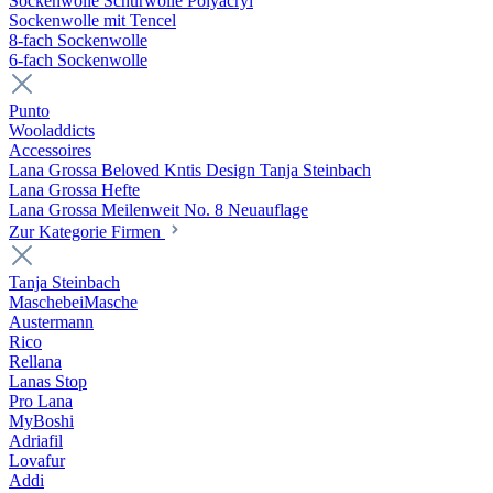
Sockenwolle Schurwolle Polyacryl
Sockenwolle mit Tencel
8-fach Sockenwolle
6-fach Sockenwolle
Punto
Wooladdicts
Accessoires
Lana Grossa Beloved Kntis Design Tanja Steinbach
Lana Grossa Hefte
Lana Grossa Meilenweit No. 8 Neuauflage
Zur Kategorie Firmen
Tanja Steinbach
MaschebeiMasche
Austermann
Rico
Rellana
Lanas Stop
Pro Lana
MyBoshi
Adriafil
Lovafur
Addi