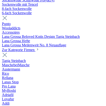
Sockenwolle Schurwolle Polyacryl
Sockenwolle mit Tencel
8-fach Sockenwolle
6-fach Sockenwolle
Punto
Wooladdicts
Accessoires
Lana Grossa Beloved Kntis Design Tanja Steinbach
Lana Grossa Hefte
Lana Grossa Meilenweit No. 8 Neuauflage
Zur Kategorie Firmen
Tanja Steinbach
MaschebeiMasche
Austermann
Rico
Rellana
Lanas Stop
Pro Lana
MyBoshi
Adriafil
Lovafur
Addi