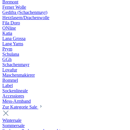
Bremont
Ferner Wolle
Gedifra (Schachenmayr)
Herzfasern/Drachenwolle
Fila Doro
ONline
Katia
Lana Grossa
Lang Yarns
Prym
Schulana
GGh
Schachenmayr
Lovafur
Maschenmakierer
Bommel
Label
Sockenlineale
Accessiores
Mess-Armband
Zur Kategorie Sale
Wintersale
Sommersale