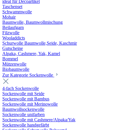
ideal für Decoartikel
Taschenset
Schwammwolle
Mohair
Baumwolle, Baumwollmischung
Beilaufgarn
Filzwolle
Wooladdicts
Schurwolle Baumwolle,Seide, Kaschmir
Gutscheine
Alpaka, Cashmere, Yak, Kamel
Bommel
Mützenwolle
Biobaumwolle
Zur Kategorie Sockenwolle
4-fach Sockenwolle
Sockenwolle mit Seide
Sockenwolle mit Bambus
Sockenwolle mit Merinowolle
Baumwollsockenwolle
Sockenwolle unifarben
Sockenwolle mit Cashmere/Alpaka/Yak
Sockenwolle handgefärbt