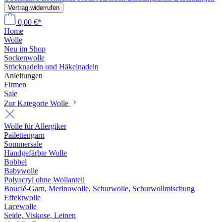
Vertrag widerrufen
0,00 €*
Home
Wolle
Neu im Shop
Sockenwolle
Stricknadeln und Häkelnadeln
Anleitungen
Firmen
Sale
Zur Kategorie Wolle
Wolle für Allergiker
Pailettengarn
Sommersale
Handgefärbte Wolle
Bobbel
Babywolle
Polyacryl ohne Wollanteil
Bouclé-Garn, Merinowolle, Schurwolle, Schurwollmischung
Effektwolle
Lacewolle
Seide, Viskose, Leinen