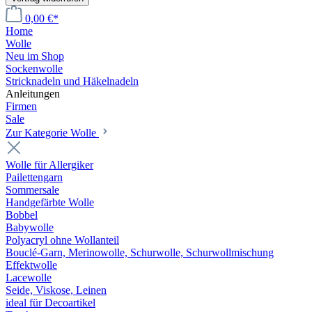
0,00 €*
Home
Wolle
Neu im Shop
Sockenwolle
Stricknadeln und Häkelnadeln
Anleitungen
Firmen
Sale
Zur Kategorie Wolle
Wolle für Allergiker
Pailettengarn
Sommersale
Handgefärbte Wolle
Bobbel
Babywolle
Polyacryl ohne Wollanteil
Bouclé-Garn, Merinowolle, Schurwolle, Schurwollmischung
Effektwolle
Lacewolle
Seide, Viskose, Leinen
ideal für Decoartikel