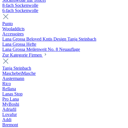
Sockenwolle mit Tencel
8-fach Sockenwolle
6-fach Sockenwolle
Punto
Wooladdicts
Accessoires
Lana Grossa Beloved Kntis Design Tanja Steinbach
Lana Grossa Hefte
Lana Grossa Meilenweit No. 8 Neuauflage
Zur Kategorie Firmen
Tanja Steinbach
MaschebeiMasche
Austermann
Rico
Rellana
Lanas Stop
Pro Lana
MyBoshi
Adriafil
Lovafur
Addi
Bremont