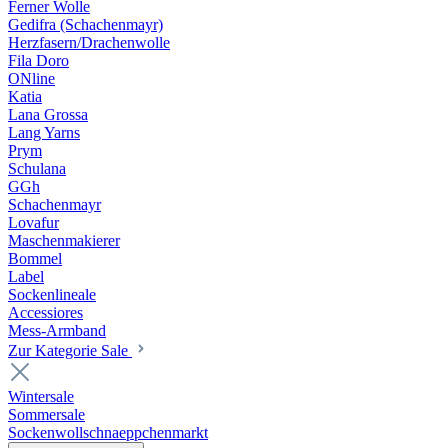
Ferner Wolle
Gedifra (Schachenmayr)
Herzfasern/Drachenwolle
Fila Doro
ONline
Katia
Lana Grossa
Lang Yarns
Prym
Schulana
GGh
Schachenmayr
Lovafur
Maschenmakierer
Bommel
Label
Sockenlineale
Accessiores
Mess-Armband
Zur Kategorie Sale
Wintersale
Sommersale
Sockenwollschnaeppchenmarkt