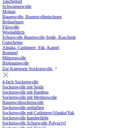
Taschenset
Schwammwolle
Mohair
Baumwolle, Baumwollmischung
Beilaufgarn
Filzwolle
Wooladdicts
Schurwolle Baumwolle,Seide, Kaschmir
Gutscheine
Alpaka, Cashmere, Yak, Kamel
Bommel
Mützenwolle
Biobaumwolle
Zur Kategorie Sockenwolle
4-fach Sockenwolle
Sockenwolle mit Seide
Sockenwolle mit Bambus
Sockenwolle mit Merinowolle
Baumwollsockenwolle
Sockenwolle unifarben
Sockenwolle mit Cashmere/Alpaka/Yak
Sockenwolle handgefärbt
Sockenwolle Schurwolle Polyacryl