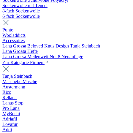
Sockenwolle Schurwolle Polyacryl
Sockenwolle mit Tencel
8-fach Sockenwolle
6-fach Sockenwolle
Punto
Wooladdicts
Accessoires
Lana Grossa Beloved Kntis Design Tanja Steinbach
Lana Grossa Hefte
Lana Grossa Meilenweit No. 8 Neuauflage
Zur Kategorie Firmen
Tanja Steinbach
MaschebeiMasche
Austermann
Rico
Rellana
Lanas Stop
Pro Lana
MyBoshi
Adriafil
Lovafur
Addi