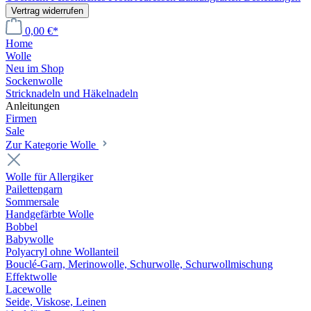
Vertrag widerrufen
0,00 €*
Home
Wolle
Neu im Shop
Sockenwolle
Stricknadeln und Häkelnadeln
Anleitungen
Firmen
Sale
Zur Kategorie Wolle
Wolle für Allergiker
Pailettengarn
Sommersale
Handgefärbte Wolle
Bobbel
Babywolle
Polyacryl ohne Wollanteil
Bouclé-Garn, Merinowolle, Schurwolle, Schurwollmischung
Effektwolle
Lacewolle
Seide, Viskose, Leinen