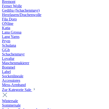
Bremont
Ferner Wolle
Gedifra (Schachenmayr)
Herzfasern/Drachenwolle
Fila Doro
ONline
Katia
Lana Grossa
Lang Yarns
Prym
Schulana
GGh
Schachenmayr
Lovafur
Maschenmakierer
Bommel
Label
Sockenlineale
Accessiores
Mess-Armband
Zur Kategorie Sale
Wintersale
Sommersale