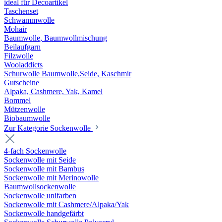
ideal für Decoartikel
Taschenset
Schwammwolle
Mohair
Baumwolle, Baumwollmischung
Beilaufgarn
Filzwolle
Wooladdicts
Schurwolle Baumwolle,Seide, Kaschmir
Gutscheine
Alpaka, Cashmere, Yak, Kamel
Bommel
Mützenwolle
Biobaumwolle
Zur Kategorie Sockenwolle
4-fach Sockenwolle
Sockenwolle mit Seide
Sockenwolle mit Bambus
Sockenwolle mit Merinowolle
Baumwollsockenwolle
Sockenwolle unifarben
Sockenwolle mit Cashmere/Alpaka/Yak
Sockenwolle handgefärbt