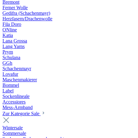
Bremont
Ferner Wolle
Gedifra (Schachenmayr)
Herzfasern/Drachenwolle
Fila Doro
ONline
Katia
Lana Grossa
Lang Yarns
Prym
Schulana
GGh
Schachenmayr
Lovafur
Maschenmakierer
Bommel
Label
Sockenlineale
Accessiores
Mess-Armband
Zur Kategorie Sale
Wintersale
Sommersale