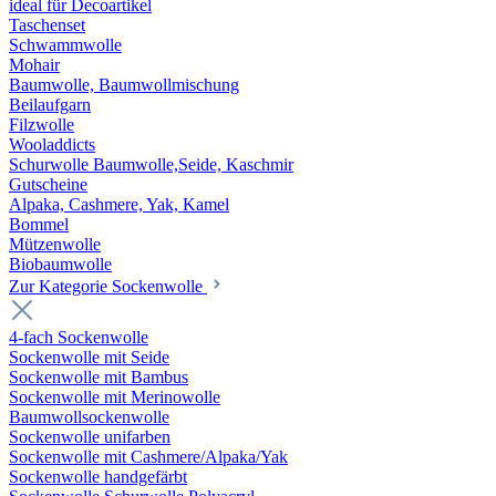
ideal für Decoartikel
Taschenset
Schwammwolle
Mohair
Baumwolle, Baumwollmischung
Beilaufgarn
Filzwolle
Wooladdicts
Schurwolle Baumwolle,Seide, Kaschmir
Gutscheine
Alpaka, Cashmere, Yak, Kamel
Bommel
Mützenwolle
Biobaumwolle
Zur Kategorie Sockenwolle
4-fach Sockenwolle
Sockenwolle mit Seide
Sockenwolle mit Bambus
Sockenwolle mit Merinowolle
Baumwollsockenwolle
Sockenwolle unifarben
Sockenwolle mit Cashmere/Alpaka/Yak
Sockenwolle handgefärbt