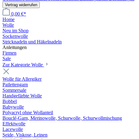
Vertrag widerrufen
0,00 €*
Home
Wolle
Neu im Shop
Sockenwolle
Stricknadeln und Häkelnadeln
Anleitungen
Firmen
Sale
Zur Kategorie Wolle
Wolle für Allergiker
Pailettengarn
Sommersale
Handgefärbte Wolle
Bobbel
Babywolle
Polyacryl ohne Wollanteil
Bouclé-Garn, Merinowolle, Schurwolle, Schurwollmischung
Effektwolle
Lacewolle
Seide, Viskose, Leinen