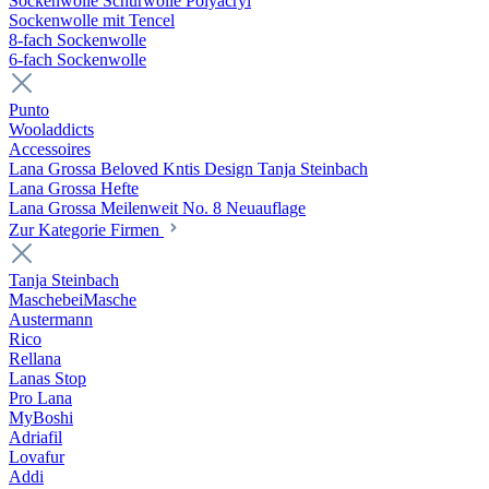
Sockenwolle Schurwolle Polyacryl
Sockenwolle mit Tencel
8-fach Sockenwolle
6-fach Sockenwolle
Punto
Wooladdicts
Accessoires
Lana Grossa Beloved Kntis Design Tanja Steinbach
Lana Grossa Hefte
Lana Grossa Meilenweit No. 8 Neuauflage
Zur Kategorie Firmen
Tanja Steinbach
MaschebeiMasche
Austermann
Rico
Rellana
Lanas Stop
Pro Lana
MyBoshi
Adriafil
Lovafur
Addi