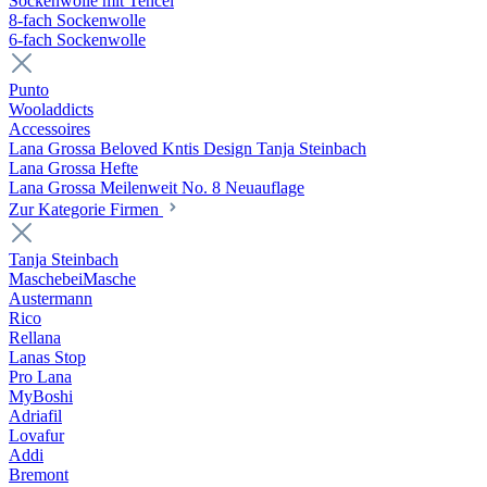
Sockenwolle mit Tencel
8-fach Sockenwolle
6-fach Sockenwolle
Punto
Wooladdicts
Accessoires
Lana Grossa Beloved Kntis Design Tanja Steinbach
Lana Grossa Hefte
Lana Grossa Meilenweit No. 8 Neuauflage
Zur Kategorie Firmen
Tanja Steinbach
MaschebeiMasche
Austermann
Rico
Rellana
Lanas Stop
Pro Lana
MyBoshi
Adriafil
Lovafur
Addi
Bremont