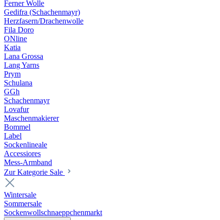
Ferner Wolle
Gedifra (Schachenmayr)
Herzfasern/Drachenwolle
Fila Doro
ONline
Katia
Lana Grossa
Lang Yarns
Prym
Schulana
GGh
Schachenmayr
Lovafur
Maschenmakierer
Bommel
Label
Sockenlineale
Accessiores
Mess-Armband
Zur Kategorie Sale
Wintersale
Sommersale
Sockenwollschnaeppchenmarkt