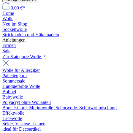
0,00 €*
Home
Wolle
Neu im Shop
Sockenwolle
Stricknadeln und Häkelnadeln
Anleitungen
Firmen
Sale
Zur Kategorie Wolle
Wolle für Allergiker
Pailettengarn
Sommersale
Handgefärbte Wolle
Bobbel
Babywolle
Polyacryl ohne Wollanteil
Bouclé-Garn, Merinowolle, Schurwolle, Schurwollmischung
Effektwolle
Lacewolle
Seide, Viskose, Leinen
ideal für Decoartikel