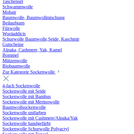
Taschenset
Schwammwolle
Mohair
Baumwolle, Baumwollmischung
Beilaufgarn
Filzwolle
Wooladdicts
Schurwolle Baumwolle,Seide, Kaschmir
Gutscheine
Alpaka, Cashmere, Yak, Kamel
Bommel
Mützenwolle
Biobaumwolle
Zur Kategorie Sockenwolle
4-fach Sockenwolle
Sockenwolle mit Seide
Sockenwolle mit Bambus
Sockenwolle mit Merinowolle
Baumwollsockenwolle
Sockenwolle unifarben
Sockenwolle mit Cashmere/Alpaka/Yak
Sockenwolle handgefärbt
Sockenwolle Schurwolle Polyacryl